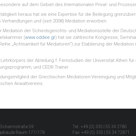
sbesondere auf dem Gebiet des Internationalen Privat- und Prozess
tätigkeit heraus hat sie eine Expertise für die Beilegung grenzübe
ch Verhandlungen und (seit 2008) Mediation erworben.
für Mediation der Schiedsgerichts- und Mediationsstelle der Deuts
delskammer (
www.oddee.gr
) hat sie zahlreiche Kongresse, Semin
 Reihe „Achtsamkeit für Mediatoren“) zur Etablierung der Mediation
s Lehrkörpers der Abteilung f. Fernstudien der Universität Athen für
dungsprogramm, und CEDR-Trainer.
ndungsmitglied der Griechischen Mediatoren-Vereinigung und Mitgl
schen Anwaltvereins.
Scharrnstraße 59
Tel.: +49 (0) 335 | 55 34 2780
gebäude Raum 177/178
Fax: +49 (0) 335 | 55 34 72871