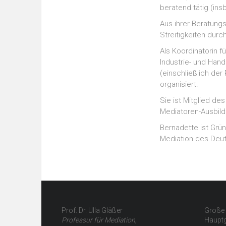
beratend tätig (in
Aus ihrer Beratungs
Streitigkeiten dur
Als Koordinatorin 
Industrie- und Han
(einschließlich der
organisiert.
Sie ist Mitglied de
Mediatoren-Ausbil
Bernadette ist Grü
Mediation des Deut
Prof. Dr. Ulla Gläßer
Große 
Professur für Mediation,
Haupt