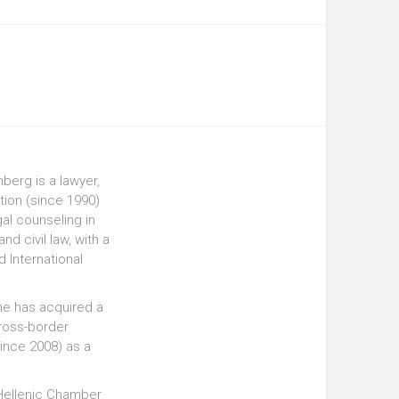
erg is a lawyer,
tion (since 1990)
gal counseling in
d civil law, with a
d International
he has acquired a
cross-border
since 2008) as a
 Hellenic Chamber