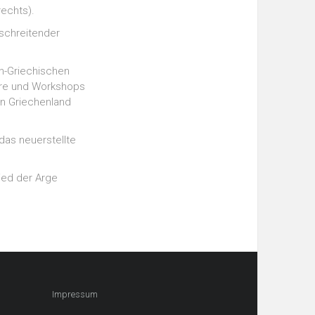
rechts).
rschreitender
ch-Griechischen
are und Workshops
 in Griechenland
 das neuerstellte
ied der Arge
Impressum