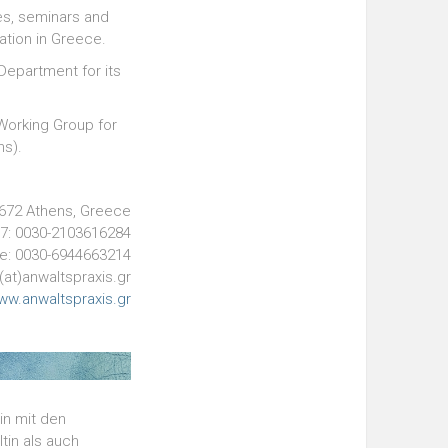
es, seminars and
ation in Greece.
 Department for its
Working Group for
ns).
0672 Athens, Greece
 7: 0030-2103616284
e: 0030-6944663214
(at)anwaltspraxis.gr
ww.anwaltspraxis.gr
in mit den
tin als auch