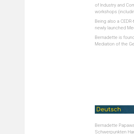
of Industry and C
workshops (includin
Being also a CEDR-t
newly launched Med
Bernadette is foun
Mediation of the G
Bernadette Papawas
Schwerpunkten Hande