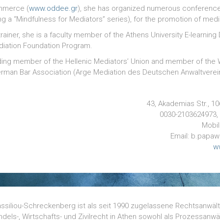
ommerce (
www.oddee.gr
), she has organized numerous conferenc
g a “Mindfulness for Mediators” series), for the promotion of medi
rainer, she is a faculty member of the Athens University E-learning
iation Foundation Program.
ding member of the Hellenic Mediators’ Union and member of the 
erman Bar Association (Arge Mediation des Deutschen Anwaltverei
43, Akademias Str., 1
0030-2103624973,
Mobil
Email: b.papaw
w
siliou-Schreckenberg ist als seit 1990 zugelassene Rechtsanwält
ls-, Wirtschafts- und Zivilrecht in Athen sowohl als Prozessanwäl