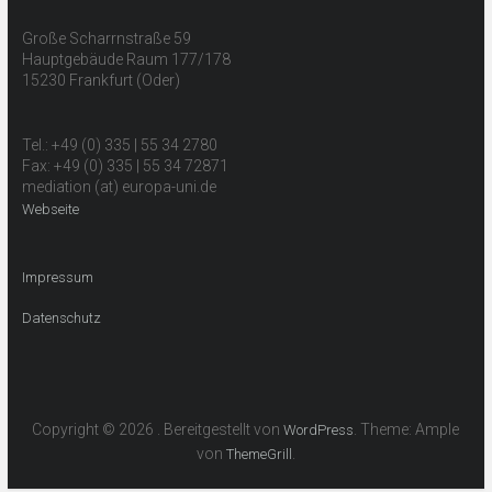
Große Scharrnstraße 59
Hauptgebäude Raum 177/178
15230 Frankfurt (Oder)
Tel.: +49 (0) 335 | 55 34 2780
Fax: +49 (0) 335 | 55 34 72871
mediation (at) europa-uni.de
Webseite
Impressum
Datenschutz
Copyright © 2026
. Bereitgestellt von
. Theme: Ample
WordPress
von
.
ThemeGrill