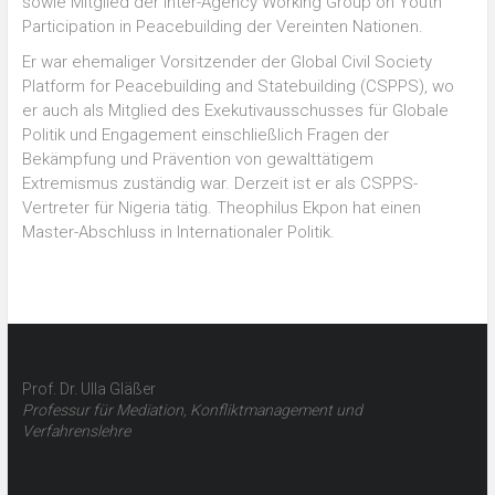
sowie Mitglied der Inter-Agency Working Group on Youth
Participation in Peacebuilding der Vereinten Nationen.
Er war ehemaliger Vorsitzender der Global Civil Society
Platform for Peacebuilding and Statebuilding (CSPPS), wo
er auch als Mitglied des Exekutivausschusses für Globale
Politik und Engagement einschließlich Fragen der
Bekämpfung und Prävention von gewalttätigem
Extremismus zuständig war. Derzeit ist er als CSPPS-
Vertreter für Nigeria tätig. Theophilus Ekpon hat einen
Master-Abschluss in Internationaler Politik.
Prof. Dr. Ulla Gläßer
Professur für Mediation, Konfliktmanagement und
Verfahrenslehre